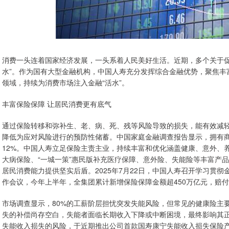
消费一头连着国家经济发展，一头系着人民美好生活。近期，多个关于促
水”。作为国有大型金融机构，中国人寿充分发挥综合金融优势，聚焦丰
领域，持续为消费市场注入金融“活水”。
丰富保险保障 让居民消费更有底气
通过保险转移和弥补生、老、病、死、残等风险导致的损失，能有效减
降低为应对风险进行的预防性储蓄。中国家庭金融调查报告显示，拥有商业
12%。中国人寿立足保险主责主业，持续丰富和优化涵盖健康、意外、
大病保险、“一城一策”惠民版补充医疗保障、意外险、失能险等丰富产
居民消费能力提供坚实后盾。2025年7月22日，中国人寿召开学习贯彻
作会议，今年上半年，全集团累计新增保险保障金额超450万亿元，赔付支出
市场调查显示，80%的工薪阶层担忧突发失能风险，但常见的健康险主
失的补偿尚存空白，失能者面临长期收入下降或中断困境，最终影响其
失能收入损失的风险，于近期推出公司首款国寿康宁失能收入损失保险