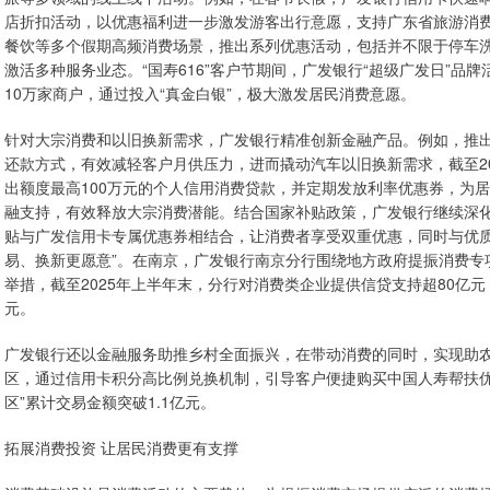
店折扣活动，以优惠福利进一步激发游客出行意愿，支持广东省旅游消费
餐饮等多个假期高频消费场景，推出系列优惠活动，包括并不限于停车洗
激活多种服务业态。“国寿616”客户节期间，广发银行“超级广发日”品
10万家商户，通过投入“真金白银”，极大激发居民消费意愿。
针对大宗消费和以旧换新需求，广发银行精准创新金融产品。例如，推出“
还款方式，有效减轻客户月供压力，进而撬动汽车以旧换新需求，截至20
出额度最高100万元的个人信用消费贷款，并定期发放利率优惠券，为
融支持，有效释放大宗消费潜能。结合国家补贴政策，广发银行继续深化
贴与广发信用卡专属优惠券相结合，让消费者享受双重优惠，同时与优质
易、换新更愿意”。在南京，广发银行南京分行围绕地方政府提振消费专
举措，截至2025年上半年末，分行对消费类企业提供信贷支持超80亿元
元。
广发银行还以金融服务助推乡村全面振兴，在带动消费的同时，实现助农
区，通过信用卡积分高比例兑换机制，引导客户便捷购买中国人寿帮扶优选
区”累计交易金额突破1.1亿元。
拓展消费投资 让居民消费更有支撑