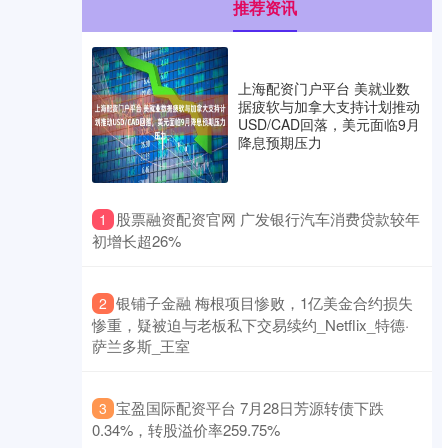
推荐资讯
上海配资门户平台 美就业数
据疲软与加拿大支持计划推动
USD/CAD回落，美元面临9月
降息预期压力
​股票融资配资官网 广发银行汽车消费贷款较年
1
初增长超26%
​银铺子金融 梅根项目惨败，1亿美金合约损失
2
惨重，疑被迫与老板私下交易续约_Netflix_特德·
萨兰多斯_王室
​宝盈国际配资平台 7月28日芳源转债下跌
3
0.34%，转股溢价率259.75%