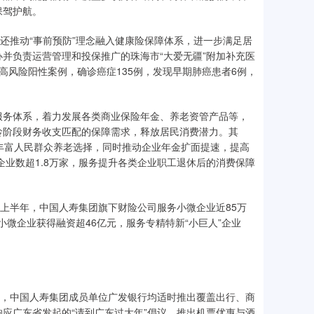
保驾护航。
还推动“事前预防”理念融入健康险保障体系，进一步满足居
并负责运营管理和投保推广的珠海市“大爱无疆”附加补充医
高风险阳性案例，确诊癌症135例，发现早期肺癌患者6例，
服务体系，着力发展各类商业保险年金、养老资管产品等，
龄阶段财务收支匹配的保障需求，释放居民消费潜力。其
丰富人民群众养老选择，同时推动企业年金扩面提速，提高
企业数超1.8万家，服务提升各类企业职工退休后的消费保障
5年上半年，中国人寿集团旗下财险公司服务小微企业近85万
小微企业获得融资超46亿元，服务专精特新“小巨人”企业
点，中国人寿集团成员单位广发银行均适时推出覆盖出行、商
应广东省发起的“请到广东过大年”倡议，推出机票优惠与酒