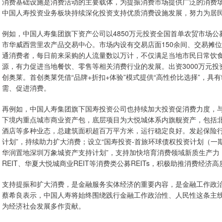
消费基础设施是消费活动的主要载体，为提振消费市场提供广泛的消费
中国人寿投资业务板块持续深化投资支持优质消费设施发展，努力为居
例如，中国人寿集团旗下资产公司以4850万元投资全国首单农贸市场公募
市华威西营里农产品交易中心。市场内设有交易店面150余间、交易摊位
通消费者，每日前来采购的人流量数以万计，不仅满足当地市民日常饮
源，有力促进当地餐饮、零售等相关消费行业的发展。出资3000万元投
创奥莱。首创奥莱凭借“品牌+折扣+体验”模式提供“高性价比选择”，
需、促进消费。
再例如，中国人寿集团旗下国寿投资公司也持续加大投资促消费力度，
下境内重点城市商业资产包，底层项目为大悦城体系内旗舰资产，包括
酒店等多种业态，总建筑面积超百万平方米，运行稳定良好。发起保险行业
计划”，持续助力扩大消费；设立“国寿投资-首旅环球债权投资计划（一
华润置地深圳万象城资产支持计划”，支持加快培育消费领域新质生产力；
REIT、华夏大悦城商业REIT等消费类公募REITs，积极助推消费经济
支持提振和扩大消费，是金融服务实体经济的重要内容，是金融工作政
蔡希良表示，中国人寿将始终围绕践行金融工作政治性、人民性这条主线
为经济社会发展多作贡献。