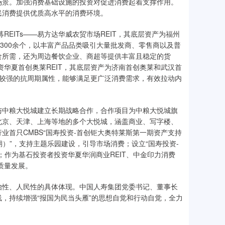
场景。加强消费基础设施的投资对促进消费起着支撑作用。
民消费提供优质高水平的消费环境。
REITs——易方达华威农贸市场REIT，其底层资产为福州
300余个，以丰富产品品类吸引大量批发商、零售商以及普
食所需，还为周边餐饮企业、商超等提供丰富且稳定的货
资华夏首创奥莱REIT，其底层资产为济南首创奥莱和武汉首
具有较强的抗周期属性，能够满足更广泛消费需求，有效拉动内
与中粮大悦城建立长期战略合作，合作项目为中粮大悦城旗
北京、天津、上海等地的多个大悦城，涵盖商业、写字楼、
首只CMBS“国寿投资-首创钜大奥特莱斯第一期资产支持
期）”，支持主题乐园建设，引导市场消费；设立“国寿投资-
作为基石投资者投资华夏华润商业REIT、中金印力消费
高质量发展。
治性、人民性的具体体现。中国人寿集团党委书记、董事长
，持续增强“报国为民当头雁”的思想自觉和行动自觉，全力