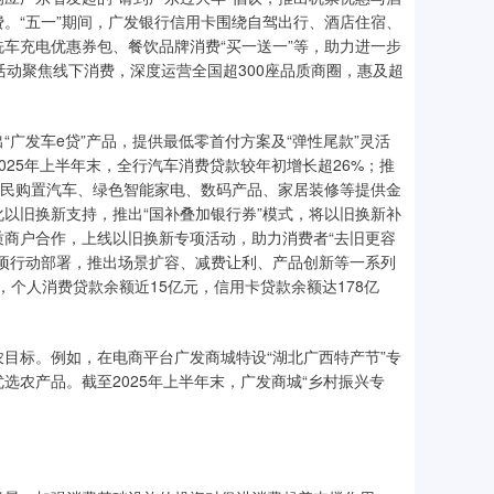
。“五一”期间，广发银行信用卡围绕自驾出行、酒店住宿、
车充电优惠券包、餐饮品牌消费“买一送一”等，助力进一步
牌活动聚焦线下消费，深度运营全国超300座品质商圈，惠及超
广发车e贷”产品，提供最低零首付方案及“弹性尾款”灵活
25年上半年末，全行汽车消费贷款较年初增长超26%；推
居民购置汽车、绿色智能家电、数码产品、家居装修等提供金
以旧换新支持，推出“国补叠加银行券”模式，将以旧换新补
商户合作，上线以旧换新专项活动，助力消费者“去旧更容
项行动部署，推出场景扩容、减费让利、产品创新等一系列
，个人消费贷款余额近15亿元，信用卡贷款余额达178亿
目标。例如，在电商平台广发商城特设“湖北广西特产节”专
农产品。截至2025年上半年末，广发商城“乡村振兴专