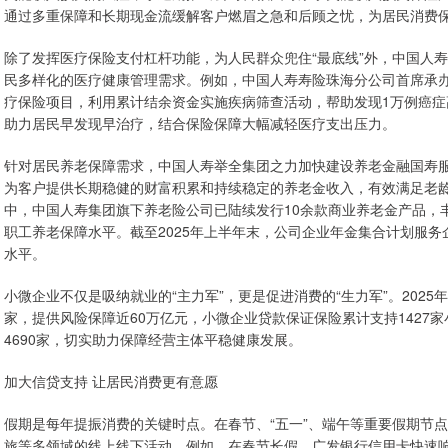
通过多重保障和长期现金流缓解客户燃眉之急和后顾之忧，为居民消费
除了发挥医疗保险支付杠杆功能，为人民群众兜住“最底线”外，中国人寿
民多样化的医疗健康管理需求。例如，中国人寿寿险珠海分公司首席承办
疗保险项目，利用累计结余资金实施疾病筛查活动，帮助发现1万例癌症
助力居民早发现早治疗，结合保险保障大幅减轻医疗支出压力。
针对居民养老保障需求，中国人寿举全集团之力加快建设养老金融国寿
为客户提供长期稳健的财富积累和持续稳定的养老金收入，有效满足老
中，中国人寿集团旗下养老险公司已陆续发行10余款商业养老金产品，
职工养老保障水平。截至2025年上半年末，公司企业年金集合计划服务
水平。
小微企业不仅是吸纳就业的“主力军”，更是促进消费的“生力军”。202
家，提供风险保障近60万亿元，小微企业贷款保证保险累计支持1427家
4690家，切实助力保障经营主体平稳健康发展。
加大信贷支持 让居民消费更有意愿
假期是每年提振消费的关键时点。在春节、“五一”、端午等重要假期节
旅等多领域的线上线下活动。例如，在春节长假，广发银行信用卡快速响