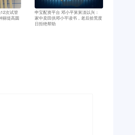
12次试管
申宝配资平台 邓小平舅舅淡以兴：
钟丽缇高圆
家中卖田供邓小平读书，老后拾荒度
日拒绝帮助