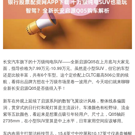
长安汽车旗下的十万级纯电SUV——全新启源Q05在上月底与大家见
面，指导价格为7.99万元-10.99万元。虽然是小型SUV，但它的车型
还是比较丰富，共有6个车型。这个定价配上CLTC最高506公里的续
航，看得出品牌方想在十万级市场里卷一波用户。今天咱们就来聊聊
全新长安启源Q05是否值得入手！
新车在外观上延续了启源系列的数智飞翼设计风格，整体线条偏圆
润，贯穿式的日行灯和尾灯算是主流设计。车漆颜色有松野绿、流金
紫等五款颜色，看起来是想重点吸引年轻用户。尺寸上，Q05轴距
2735mm，在小型SUV里算是中上水平，日常家用空间应该够用。
车内布局主打简洁科技范儿，15.6英寸中控屏和10.17英寸仪表盘够醒