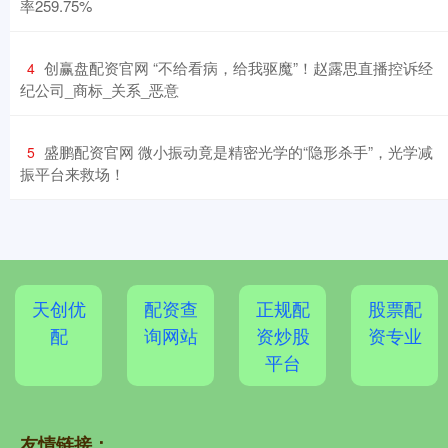
率259.75%
​创赢盘配资官网 “不给看病，给我驱魔”！赵露思直播控诉经
4
纪公司_商标_关系_恶意
​盛鹏配资官网 微小振动竟是精密光学的“隐形杀手”，光学减
5
振平台来救场！
天创优
配资查
正规配
股票配
配
询网站
资炒股
资专业
平台
友情链接：