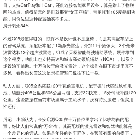
目，支持CarPlay和HiCar，还能连接智能家居设备，算是蹭上了物联
网的热点。值得留意的是副驾那套“女王座椅”，带腿托和165度躺倒功
能，同价位里这种配置确实不多见。
展开剩余54%
不过Q05最值得聊的，或许不是设计也不是座椅，而是其高配车型上
的智驾系统。顶配版本配了1颗激光雷达，外加11个摄像头、3个毫米
波雷达和12个超声波雷达，组成了天枢智能驾驶辅助系统。硬件堆到
这个程度，功能上也支持高速和城市高架领航辅助（NOA），以及全
场景泊车辅助。十万价位里给激光雷达，这个操作在眼下市场里真不
多见，看得出长安这次是想把智驾门槛往下拉一截。
动力方面，Q05全系搭载120千瓦前置电机，配宁德时代磷酸铁锂电
池，续航分405公里和506公里两档，支持3C快充，15分钟能补能120
公里。这些数据在当前市场里属于主流水平，没有特别激进，但实用
性还行。
后记：小编认为，长安启源Q05在十万价位里拿出了比较均衡的配
置，好比人们常说的“万金油”。其高配版的激光雷达和智驾功能算是
一个差异化的尝试。如果是年轻的购车群体，在预算有限的前提下，